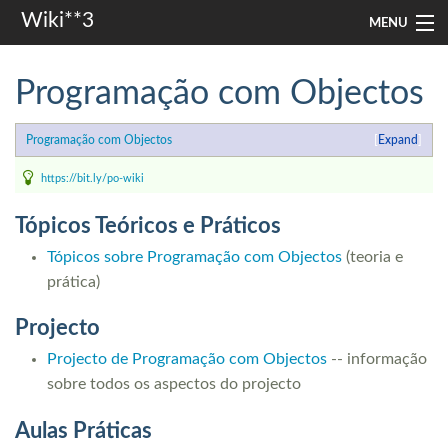
Wiki**3
MENU
apresentação
Programação com Objectos
aulas
Programação com Objectos
Expand
investigação
https://bit.ly/po-wiki
misc
Tópicos Teóricos e Práticos
In other languages
Tópicos sobre Programação com Objectos
(teoria e
prática)
Search
Projecto
Projecto de Programação com Objectos
-- informação
sobre todos os aspectos do projecto
Aulas Práticas