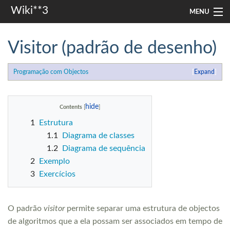
Wiki**3
MENU
apresentação
Visitor (padrão de desenho)
aulas
Programação com Objectos
Expand
investigação
misc
Contents
1
Estrutura
Search
1.1
Diagrama de classes
1.2
Diagrama de sequência
2
Exemplo
3
Exercícios
O padrão
visitor
permite separar uma estrutura de objectos
de algoritmos que a ela possam ser associados em tempo de