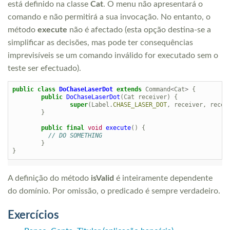
está definido na classe
Cat
. O menu não apresentará o
comando e não permitirá a sua invocação. No entanto, o
método
execute
não é afectado (esta opção destina-se a
simplificar as decisões, mas pode ter consequências
imprevisíveis se um comando inválido for executado sem o
teste ser efectuado).
public
class
DoChaseLaserDot
extends
Command
<
Cat
>
{
public
DoChaseLaserDot
(
Cat
receiver
)
{
super
(
Label
.
CHASE_LASER_DOT
,
receiver
,
recei
}
public
final
void
execute
()
{
// DO SOMETHING
}
}
A definição do método
isValid
é inteiramente dependente
do domínio. Por omissão, o predicado é sempre verdadeiro.
Exercícios