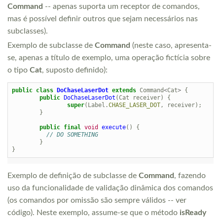
Command
-- apenas suporta um receptor de comandos,
mas é possível definir outros que sejam necessários nas
subclasses).
Exemplo de subclasse de
Command
(neste caso, apresenta-
se, apenas a título de exemplo, uma operação fictícia sobre
o tipo
Cat
, suposto definido):
public
class
DoChaseLaserDot
extends
Command
<
Cat
>
{
public
DoChaseLaserDot
(
Cat
receiver
)
{
super
(
Label
.
CHASE_LASER_DOT
,
receiver
);
}
public
final
void
execute
()
{
// DO SOMETHING
}
}
Exemplo de definição de subclasse de
Command
, fazendo
uso da funcionalidade de validação dinâmica dos comandos
(os comandos por omissão são sempre válidos -- ver
código). Neste exemplo, assume-se que o método
isReady