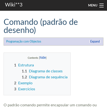
Wiki**3
MENU
apresentação
Comando (padrão de
aulas
desenho)
investigação
Programação com Objectos
Expand
misc
Contents
Search
1
Estrutura
1.1
Diagrama de classes
1.2
Diagrama de sequência
2
Exemplo
3
Exercícios
O padrão comando permite encapsular um comando ou