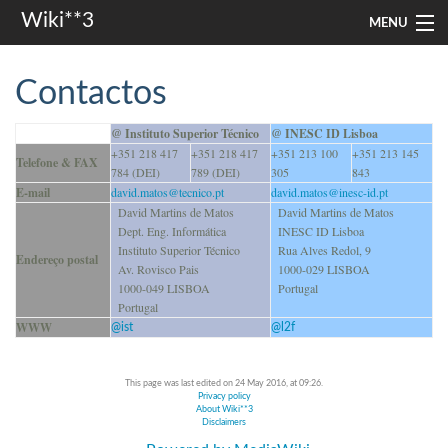
Wiki**3
MENU
apresentação
Contactos
aulas
@ Instituto Superior Técnico
@ INESC ID Lisboa
+351 218 417
+351 218 417
+351 213 100
+351 213 145
investigação
Telefone & FAX
784 (DEI)
789 (DEI)
305
843
E-mail
david.matos@tecnico.pt
david.matos@inesc-id.pt
misc
David Martins de Matos
David Martins de Matos
Dept. Eng. Informática
INESC ID Lisboa
In other languages
Instituto Superior Técnico
Rua Alves Redol, 9
Endereço postal
Av. Rovisco Pais
1000-029 LISBOA
1000-049 LISBOA
Portugal
Search
Portugal
WWW
@ist
@l2f
This page was last edited on 24 May 2016, at 09:26.
Privacy policy
About Wiki**3
Disclaimers