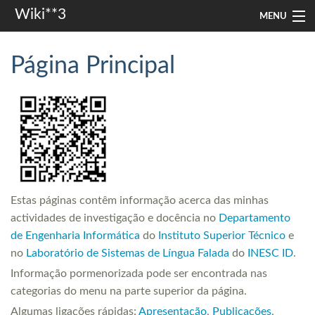
Wiki**3
MENU
apresentação
Página Principal
aulas
investigação
misc
In other languages
Estas páginas contêm informação acerca das minhas
Search
actividades de investigação e docência no
Departamento
de Engenharia Informática
do
Instituto Superior Técnico
e
no
Laboratório de Sistemas de Língua Falada
do
INESC ID
.
Informação pormenorizada pode ser encontrada nas
categorias do menu na parte superior da página.
Algumas ligações rápidas:
Apresentação
,
Publicações
,