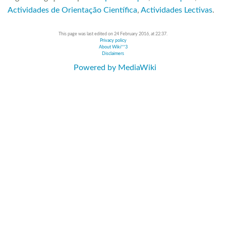
Actividades de Orientação Científica
,
Actividades Lectivas
.
This page was last edited on 24 February 2016, at 22:37.
Privacy policy
About Wiki**3
Disclaimers
Powered by MediaWiki