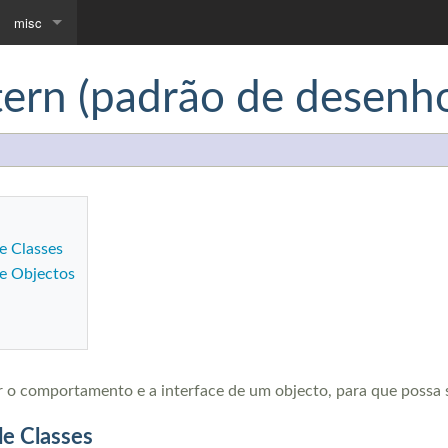
misc
Downloads
tern (padrão de desenh
Community portal
e Classes
de Objectos
r o comportamento e a interface de um objecto, para que possa s
de Classes