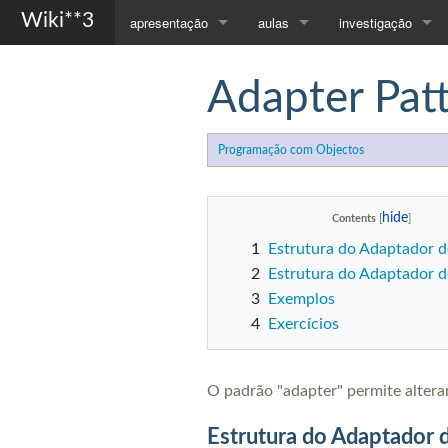
Wiki**3
apresentação
aulas
investigação
Página Principal
Compiladores
Orientações
Adapter Pat
Apresentação
Programação com Objectos
Publicações
Programação com Objectos
Contactos
Todas as Disciplinas...
Contents
1
Estrutura do Adaptador d
2
Estrutura do Adaptador 
3
Exemplos
4
Exercícios
O padrão "adapter" permite altera
Estrutura do Adaptador 