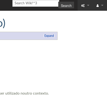
Search
What links here
Log in
o)
Related chang
Expand
Special pages
Printable versi
Permanent link
Page informati
Recent change
Help
er utilizado noutro contexto.