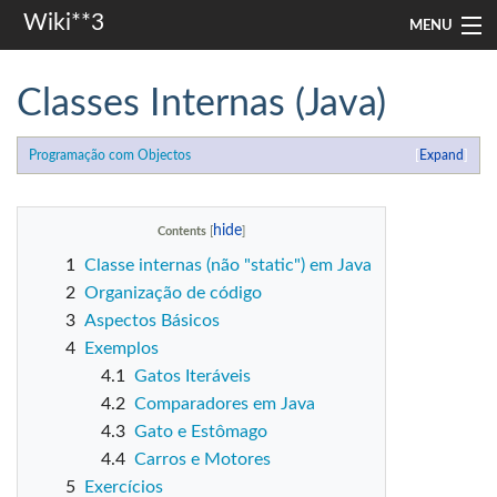
Wiki**3
MENU
apresentação
Classes Internas (Java)
aulas
Programação com Objectos
Expand
investigação
misc
Contents
1
Classe internas (não "static") em Java
Search
2
Organização de código
3
Aspectos Básicos
4
Exemplos
4.1
Gatos Iteráveis
4.2
Comparadores em Java
4.3
Gato e Estômago
4.4
Carros e Motores
5
Exercícios