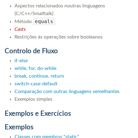
Aspectos relacionados noutras linguagens
(C/C++/Smalltalk)
equals
Método
Casts
Restrições às operações sobre booleanos
Controlo de Fluxo
if
-
else
while
,
for
,
do
-
while
break
,
continue
,
return
switch
-
case
-
default
Comparação com outras linguagens semelhantes
Exemplos simples
Exemplos e Exercícios
Exemplos
Classes com membros "static"