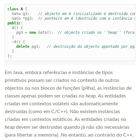
class
A
{
Gato
g3
;
// objecto em A (inicializado e destruído com 
Gato
*
pg3
;
// ponteiro em A (destruído com a instância de
public
:
A
()
{
pg3
=
new
Gato
();
// objecto criado no ''heap'' (fora d
}
~
A
()
{
delete
pg3
;
// destruição do objecto apontado por pg3
}
};
Em Java, embora referências e instâncias de tipos
primitivos possam ser criados no contexto de outros
objectos ou nos blocos de funções (pilha), as instâncias de
classes apenas podem ser criadas no
heap
. As entidades
criadas em contextos voláteis são automaticamente
destruídas (como em C/C++). Não existem instâncias
criadas em contextos estáticos. As entidades criadas no
heap
devem ser destruídas quando já não são necessárias
(para libertar a memória). No entanto, ao contrário do C++,