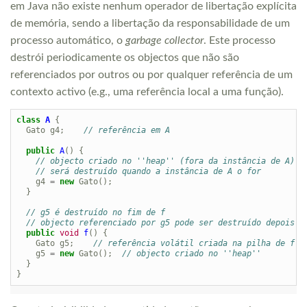
em Java não existe nenhum operador de libertação explícita
de memória, sendo a libertação da responsabilidade de um
processo automático, o
garbage collector
. Este processo
destrói periodicamente os objectos que não são
referenciados por outros ou por qualquer referência de um
contexto activo (e.g., uma referência local a uma função).
class
A
{
Gato
g4
;
// referência em A
public
A
()
{
// objecto criado no ''heap'' (fora da instância de A)
// será destruído quando a instância de A o for
g4
=
new
Gato
();
}
// g5 é destruído no fim de f
// objecto referenciado por g5 pode ser destruído depois
public
void
f
()
{
Gato
g5
;
// referência volátil criada na pilha de f
g5
=
new
Gato
();
// objecto criado no ''heap''
}
}