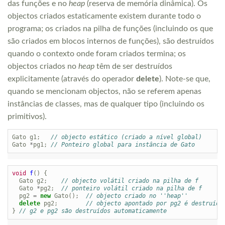
das funções e no
heap
(reserva de memória dinâmica). Os
objectos criados estaticamente existem durante todo o
programa; os criados na pilha de funções (incluindo os que
são criados em blocos internos de funções), são destruídos
quando o contexto onde foram criados termina; os
objectos criados no
heap
têm de ser destruídos
explicitamente (através do operador
delete
). Note-se que,
quando se mencionam objectos, não se referem apenas
instâncias de classes, mas de qualquer tipo (incluindo os
primitivos).
Gato
g1
;
// objecto estático (criado a nível global)
Gato
*
pg1
;
// Ponteiro global para instância de Gato
void
f
()
{
Gato
g2
;
// objecto volátil criado na pilha de f
Gato
*
pg2
;
// ponteiro volátil criado na pilha de f
pg2
=
new
Gato
();
// objecto criado no ''heap''
delete
pg2
;
// objecto apontado por pg2 é destruído
}
// g2 e pg2 são destruídos automaticamente