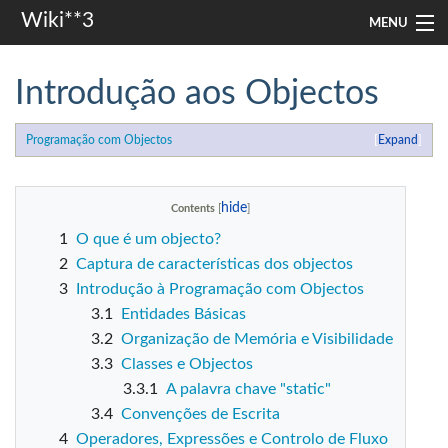
Wiki**3
MENU
apresentação
Introdução aos Objectos
aulas
Programação com Objectos
Expand
investigação
misc
Contents
1
O que é um objecto?
Search
2
Captura de características dos objectos
3
Introdução à Programação com Objectos
3.1
Entidades Básicas
3.2
Organização de Memória e Visibilidade
3.3
Classes e Objectos
3.3.1
A palavra chave "static"
3.4
Convenções de Escrita
4
Operadores, Expressões e Controlo de Fluxo