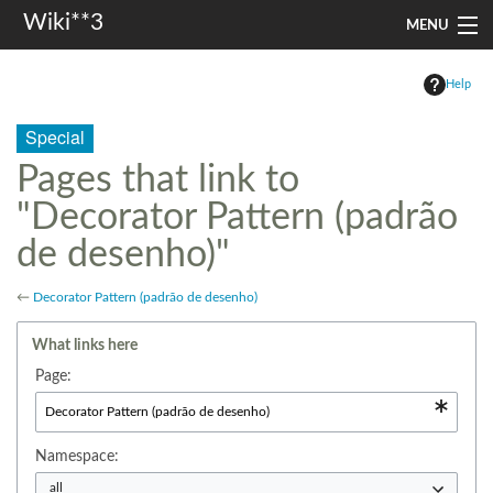
Wiki**3
MENU
apresentação
Help
aulas
Special
investigação
Pages that link to
"Decorator Pattern (padrão
misc
de desenho)"
Search
←
Decorator Pattern (padrão de desenho)
What links here
Page:
Namespace:
all