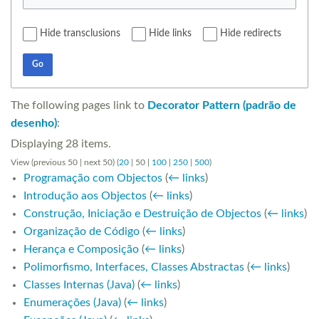
Hide transclusions
Hide links
Hide redirects
Go
The following pages link to
Decorator Pattern (padrão de
desenho)
:
Displaying 28 items.
View (
previous 50
|
next 50
) (
20
|
50
|
100
|
250
|
500
)
Programação com Objectos
(
← links
)
Introdução aos Objectos
(
← links
)
Construção, Iniciação e Destruição de Objectos
(
← links
)
Organização de Código
(
← links
)
Herança e Composição
(
← links
)
Polimorfismo, Interfaces, Classes Abstractas
(
← links
)
Classes Internas (Java)
(
← links
)
Enumerações (Java)
(
← links
)