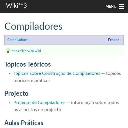
Wiki**3
MENU
apresentação
Compiladores
aulas
Compiladores
Expand
investigação
https://bit.ly/co-wiki
misc
Tópicos Teóricos
In other languages
Tópicos sobre Construção de Compiladores
-- tópicos
teóricos e práticos
Search
Projecto
Projecto de Compiladores
-- informação sobre todos
os aspectos do projecto
Aulas Práticas