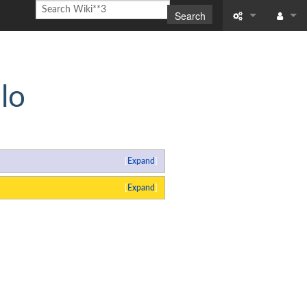
Search
What links here
Log in
Related chang
lo
Special pages
Printable versi
Expand
Permanent link
Expand
Page informati
Recent change
Help