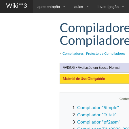
Wiki**3
apresentação
aulas
investigação
Página Principal
Compiladores
Orientações
Compiladore
Apresentação
Programação com Objectos
Publicações
Compilador
Contactos
Todas as Disciplinas...
<
Compiladores
|
Projecto de Compiladores
AVISOS - Avaliação em Época Normal
Material de Uso Obrigatório
Conte
1
Compilador "Simple"
2
Compilador "Tritak"
3
Compilador "pf2asm"