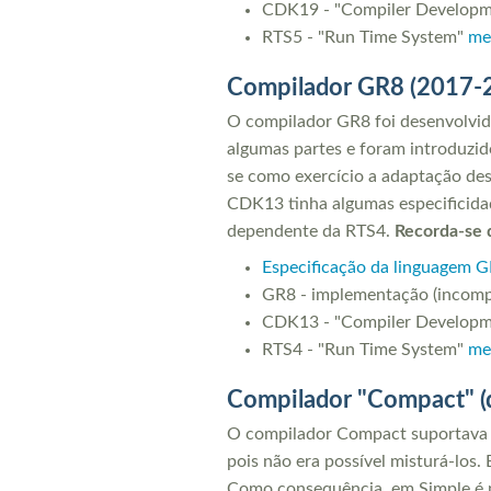
CDK19 - "Compiler Developm
RTS5 - "Run Time System"
me
Compilador GR8 (2017
O compilador GR8 foi desenvolvi
algumas partes e foram introduzid
se como exercício a adaptação des
CDK13 tinha algumas especificida
dependente da RTS4.
Recorda-se 
Especificação da linguagem 
GR8 - implementação (incomp
CDK13 - "Compiler Developm
RTS4 - "Run Time System"
me
Compilador "Compact" (de
O compilador Compact suportava um
pois não era possível misturá-los.
Como consequência, em Simple é ne