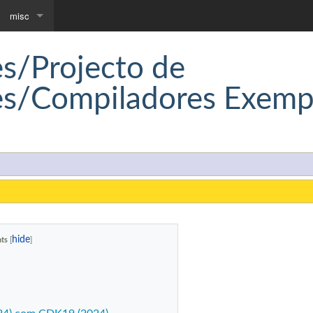
misc
Downloads
s/Projecto de
Community portal
es/Compiladores Exemp
nts