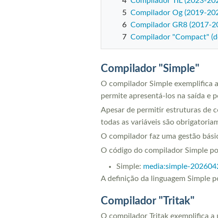
4
Compilador TIL (2023-20
5
Compilador Og (2019-20
6
Compilador GR8 (2017-
7
Compilador "Compact" (des
Compilador "Simple"
O compilador Simple exemplifica a 
permite apresentá-los na saída e p
Apesar de permitir estruturas de c
todas as variáveis são obrigatoriam
O compilador faz uma gestão básica 
O código do compilador Simple pod
Simple:
media:simple-202604
A definição da linguagem Simple p
Compilador "Tritak"
O compilador Tritak exemplifica a 