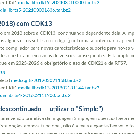
ent Kit"
media:libcdk19-202403010000.tar.bz2
dia:librts5-202103031636.tar.bz2
-2018) com CDK13
do em 2018 sobre a CDK13, continuando dependente dela. A im
os alguns erros subtis no código (por forma a potenciar a apren
te compilador para novas características e suporte para novas 
des que foram removidas de versões subsequentes. Esta implem
que em 2025-2026 é obrigatório o uso da CDK21 e da RTS7.
GR8
leta)
media:gr8-201903091158.tar.bz2
ent Kit"
media:libcdk13-201802181144.tar.bz2
dia:librts4-201602111900.tar.bz2
scontinuado -- utilizar o "Simple")
a versão primitiva da linguagem Simple, em que não havia nece
 Esta opção, embora funcional, não é a mais elegante/flexível e 
cessário verificar a coerência dos operadores e dos seus opera