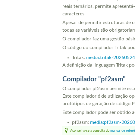
reais ternários, permite apresentá-
caracteres.
Apesar de permitir estruturas de c
todas as variáveis são obrigatoriam
O compilador faz uma gestão básica 
O código do compilador Tritak pod
Tritak:
media:tritak-20260524
A definição da linguagem Tritak po
Compilador "pf2asm"
O compilador pf2asm permite escr
Este compilador é de utilização op
protótipos de geração de código Po
Este compilador pode ser obtido a
pf2asm:
media:pf2asm-20260
Aconselha-se a consulta do
manual de referê