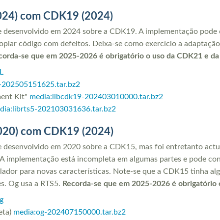
024) com CDK19 (2024)
te desenvolvido em 2024 sobre a CDK19. A implementação pode c
opiar código com defeitos. Deixa-se como exercício a adaptaçã
corda-se que em 2025-2026 é obrigatório o uso da CDK21 e d
L
l-202505151625.tar.bz2
ent Kit"
media:libcdk19-202403010000.tar.bz2
dia:librts5-202103031636.tar.bz2
020) com CDK19 (2024)
e desenvolvido em 2020 sobre a CDK15, mas foi entretanto actu
 A implementação está incompleta em algumas partes e pode con
lador para novas características. Note-se que a CDK15 tinha al
s. Og usa a RTS5.
Recorda-se que em 2025-2026 é obrigatório
g
eta)
media:og-202407150000.tar.bz2