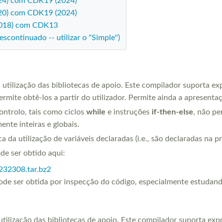
24) com CDK19 (2024)
20) com CDK19 (2024)
2018) com CDK13
continuado -- utilizar o "Simple")
utilização das bibliotecas de apoio. Este compilador suporta ex
ermite obtê-los a partir do utilizador. Permite ainda a apresenta
ontrolo, tais como ciclos
while
e instruções
if-then-else
, não pe
ente inteiras e globais.
da utilização de variáveis declaradas (i.e., são declaradas na pr
e ser obtido aqui:
232308.tar.bz2
ode ser obtida por inspecção do código, especialmente estudando
utilização das bibliotecas de apoio. Este compilador suporta exp