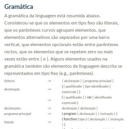
Gramática
A gramática da linguagem está resumida abaixo.
Considerou-se que os elementos em tipo fixo são literais,
que os parênteses curvos agrupam elementos, que
elementos alternativos são separados por uma barra
vertical, que elementos opcionais estão entre parênteses
rectos, que os elementos que se repetem zero ou mais
vezes estão entre
⟨
e
⟩
. Alguns elementos usados na
gramática também são elementos da linguagem descrita se
representados em tipo fixo (e.g., parênteses).
ficheiro
→
⟨
declaração
⟩
[
programa-principal
]
(
[
qualificador
]
tipo
identificador
[
declaração
→
expressão
]
)
(
[
qualificador
] [
var
]
identificador
→
expressão
)
declarações
→
declaração
⟨
declaração
⟩
programa-principal
→
(
program
⟨
declaração
⟩
⟨
instrução
⟩
)
(
function
(
tipo
)
⟨
declaração
⟩
⟨
instrução
função
→
⟩
)