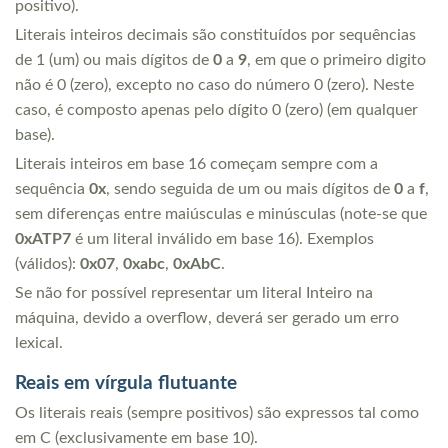
positivo).
Literais inteiros decimais são constituídos por sequências
de 1 (um) ou mais dígitos de
0
a
9
, em que o primeiro digito
não é 0 (zero), excepto no caso do número 0 (zero). Neste
caso, é composto apenas pelo dígito 0 (zero) (em qualquer
base).
Literais inteiros em base 16 começam sempre com a
sequência
0x
, sendo seguida de um ou mais dígitos de
0
a
f
,
sem diferenças entre maiúsculas e minúsculas (note-se que
0xATP7
é um literal inválido em base 16). Exemplos
(válidos):
0x07
,
0xabc
,
0xAbC
.
Se não for possível representar um literal Inteiro na
máquina, devido a overflow, deverá ser gerado um erro
lexical.
Reais em vírgula flutuante
Os literais reais (sempre positivos) são expressos tal como
em C (exclusivamente em base 10).