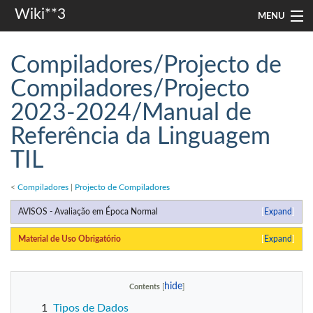
Wiki**3
MENU
apresentação
Compiladores/Projecto de
aulas
Compiladores/Projecto
2023-2024/Manual de
investigação
Referência da Linguagem
misc
TIL
Search
<
Compiladores
|
Projecto de Compiladores
AVISOS - Avaliação em Época Normal
Expand
Material de Uso Obrigatório
Expand
Contents
1
Tipos de Dados