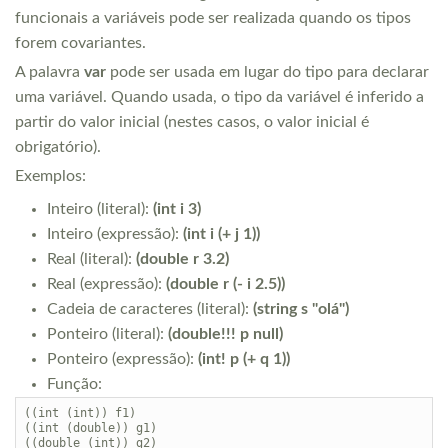
funcionais a variáveis pode ser realizada quando os tipos
forem covariantes.
A palavra
var
pode ser usada em lugar do tipo para declarar
uma variável. Quando usada, o tipo da variável é inferido a
partir do valor inicial (nestes casos, o valor inicial é
obrigatório).
Exemplos:
Inteiro (literal):
(int i 3)
Inteiro (expressão):
(int i (+ j 1))
Real (literal):
(double r 3.2)
Real (expressão):
(double r (- i 2.5))
Cadeia de caracteres (literal):
(string s "olá")
Ponteiro (literal):
(double!!! p null)
Ponteiro (expressão):
(int! p (+ q 1))
Função:
((int (int)) f1)

((int (double)) g1)

((double (int)) g2)
