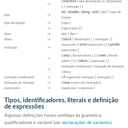
(
function
(
tipo
declarações
)
⟨
declaração
→
⟩
⟨
instrução
⟩
)
int
|
double
|
string
|
void
|
tipo
!
|
tipo-de-
tipo
→
função
tipo-de-função
→
(
tipo
)
→
(
tipo
(
tipos
)
)
tipos
→
tipo
⟨
tipo
⟩
bloco
→
(
block
⟨
declaração
⟩
⟨
instrução
⟩
)
expressão
|
(
print
expressões
)
|
(
println
instrução
→
expressões
)
(
stop
[
literal-inteiro
]
)
|
(
next
[
literal-
→
inteiro
]
)
|
(
return
[
expressão
]
)
instrução-condicional
|
instrução-de-iteração
→
|
bloco
instrução-condicional
→
(
if
expressão
instrução
[
instrução
]
)
instrução-de-iteração
→
(
loop
expressão
instrução
)
expressões
→
expressão
⟨
expressão
⟩
Tipos, identificadores, literais e definição
de expressões
Algumas definições foram omitidas da gramática:
qualificadores e variável (ver
declarações de variáveis
),