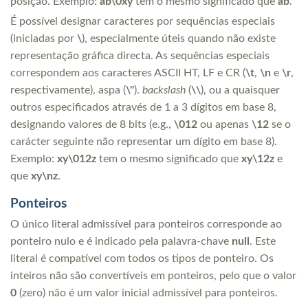
posição. Exemplo:
ab\0xy
tem o mesmo significado que
ab
.
É possível designar caracteres por sequências especiais
(iniciadas por
\
), especialmente úteis quando não existe
representação gráfica directa. As sequências especiais
correspondem aos caracteres ASCII HT, LF e CR (
\t
,
\n
e
\r
,
respectivamente), aspa (
\"
).
backslash
(
\\
), ou a quaisquer
outros especificados através de 1 a 3 dígitos em base 8,
designando valores de 8 bits (e.g.,
\012
ou apenas
\12
se o
carácter seguinte não representar um dígito em base 8).
Exemplo:
xy\012z
tem o mesmo significado que
xy\12z
e
que
xy\nz
.
Ponteiros
O único literal admissível para ponteiros corresponde ao
ponteiro nulo e é indicado pela palavra-chave
null
. Este
literal é compatível com todos os tipos de ponteiro. Os
inteiros não são convertíveis em ponteiros, pelo que o valor
0
(zero) não é um valor inicial admissível para ponteiros.