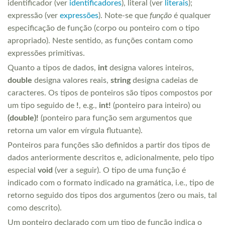
identificador (ver
identificadores
), literal (ver
literais
);
expressão (ver
expressões
). Note-se que
função
é qualquer
especificação de função (corpo ou ponteiro com o tipo
apropriado). Neste sentido, as funções contam como
expressões primitivas.
Quanto a tipos de dados,
int
designa valores inteiros,
double
designa valores reais,
string
designa cadeias de
caracteres. Os tipos de ponteiros são tipos compostos por
um tipo seguido de
!
, e.g.,
int!
(ponteiro para inteiro) ou
(double)!
(ponteiro para função sem argumentos que
retorna um valor em vírgula flutuante).
Ponteiros para funções são definidos a partir dos tipos de
dados anteriormente descritos e, adicionalmente, pelo tipo
especial
void
(ver a seguir). O tipo de uma função é
indicado com o formato indicado na gramática, i.e., tipo de
retorno seguido dos tipos dos argumentos (zero ou mais, tal
como descrito).
Um ponteiro declarado com um tipo de função indica o