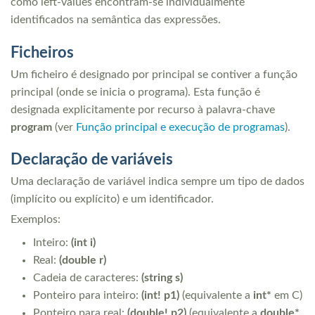
como left-values encontram-se individualmente
identificados na semântica das expressões.
Ficheiros
Um ficheiro é designado por principal se contiver a função
principal (onde se inicia o programa). Esta função é
designada explicitamente por recurso à palavra-chave
program
(ver
Função principal e execução de programas
).
Declaração de variáveis
Uma declaração de variável indica sempre um tipo de dados
(implícito ou explícito) e um identificador.
Exemplos:
Inteiro:
(int i)
Real:
(double r)
Cadeia de caracteres:
(string s)
Ponteiro para inteiro:
(int! p1)
(equivalente a
int*
em C)
Ponteiro para real:
(double! p2)
(equivalente a
double*