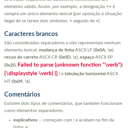
elemento válido. Assim, por exemplo, a designação
>=
é
sempre um único elemento lexical (por oposição à situação
ilegal de se terem dois símbolos:
>
seguido de
=
).
Caracteres brancos
São considerados separadores e não representam nenhum
elemento lexical:
mudança de linha
ASCII LF (
0x0A
,
\n
),
recuo do carreto
ASCII CR (
0x0D
,
\r
),
espaço
ASCII SP
Failed to parse (unknown function "\verb"):
(
0x20
,
{\displaystyle \verb| |}
) e
tabulação horizontal
ASCII
HT (
0x09
,
\t
).
Comentários
Existem dois tipos de comentários, que também funcionam
como elementos separadores:
explicativos
-- começam com
;
e acabam no fim da
linha; e