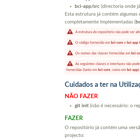
bci-app/src
(directoria onde j
Esta estrutura já contém algumas 
completamente implementadas (
b
A estrutura do repositório não pode ser alt
O código fornecido em
bci-core
e
bci-app
t
Os nomes das classes fornecidas em
bci-c
As seguintes classes e interfaces não pode
fornecidas (tanto em
bci-core
, como em
bci-app
).
Cuidados a ter na Utiliz
NÃO FAZER
git init
(não é necessário: o rep
FAZER
O repositório já contém uma versã
projecto: