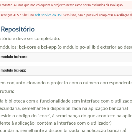
mo
master
. Alunos que não coloquem o projecto neste ramo serão excluídos da avaliação.
s serviços AFS e Shell no
self-service da DSI
. Sem isso, não é possível completar a avaliação d
 Repositório
atório e deve ser completado.
 módulos:
bci-core
e
bci-app
(o módulo
po-uilib
é exterior ao des
o módulo bci-core
o módulo bci-app
em conjunto clonando o projecto com o número correspondente à 
rutura:
 da biblioteca com a funcionalidade sem interface com o utilizado
ecundária, semelhante à disponibilizada na aplicação bancária)
reside o código do "core", à semelhança do que acontece na apli
ente à aplicação; contém a interface com o utilizador)
cundária, semelhante à disponibilizada na aplicação bancária)