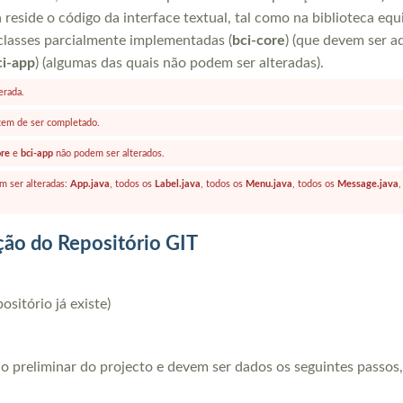
á reside o código da interface textual, tal como na biblioteca equ
classes parcialmente implementadas (
bci-core
) (que devem ser a
ci-app
) (algumas das quais não podem ser alteradas).
erada.
em de ser completado.
ore
e
bci-app
não podem ser alterados.
m ser alteradas:
App.java
, todos os
Label.java
, todos os
Menu.java
, todos os
Message.java
,
ação do Repositório GIT
ositório já existe)
o preliminar do projecto e devem ser dados os seguintes passos,