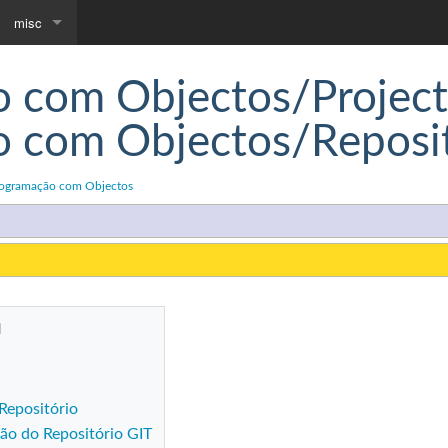
misc
Downloads
 com Objectos/Project
Community portal
 com Objectos/Reposit
rogramação com Objectos
Repositório
ção do Repositório GIT