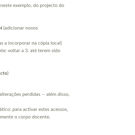
 neste exemplo, do projecto do
oN
(adicionar novos
as a incorporar na cópia local)
te: voltar a 3. até terem sido
ecto
)
alterações perdidas -- além disso,
ico: para activar estes acessos,
damente o corpo docente.