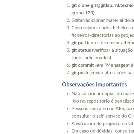
git clone git@gitlab.rnl.tecni
grupo
123
);
Editar/adicionar material do/a
Caso sejam criados ficheiros 
ficheiros/directorias ao projec
git pull
(antes de enviar altera
git status
(verificar a situaçã
todos adicionados)
git commit -am "Mensagem d
git push
(enviar alterações pa
Observações importantes
Não adicionar cópias do materi
lixo no repositório é penalizad
Pessoas sem área no AFS, ou s
consultar o self-service do C
A estrutura do projecto no G
Em caso de dúvidas, consulta