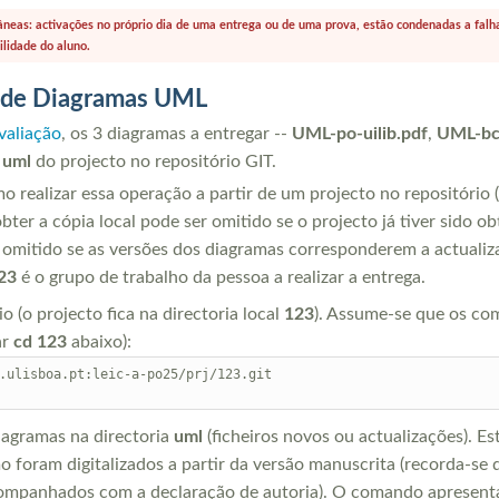
tâneas: activações no próprio dia de uma entrega ou de uma prova, estão condenadas a fal
lidade do aluno.
a de Diagramas UML
valiação
, os 3 diagramas a entregar --
UML-po-uilib.pdf
,
UML-bc
a
uml
do projecto no repositório GIT.
realizar essa operação a partir de um projecto no repositório (
bter a cópia local pode ser omitido se o projecto já tiver sido 
r omitido se as versões dos diagramas corresponderem a actualiz
23
é o grupo de trabalho da pessoa a realizar a entrega.
o (o projecto fica na directoria local
123
). Assume-se que os c
ar
cd 123
abaixo):
.ulisboa.pt:leic-a-po25/prj/123.git

iagramas na directoria
uml
(ficheiros novos ou actualizações). 
 foram digitalizados a partir da versão manuscrita (recorda-se
ompanhados com a declaração de autoria). O comando apresen