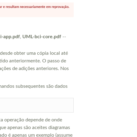
har e resultam necessariamente em reprovação.
i-app.pdf
,
UML-bci-core.pdf
--
desde obter uma cópia local até
obtido anteriormente. O passo de
ações de adições anteriores. Nos
omandos subsequentes são dados
Esta operação depende de onde
 que apenas são aceites diagramas
tado é apenas um exemplo (assume