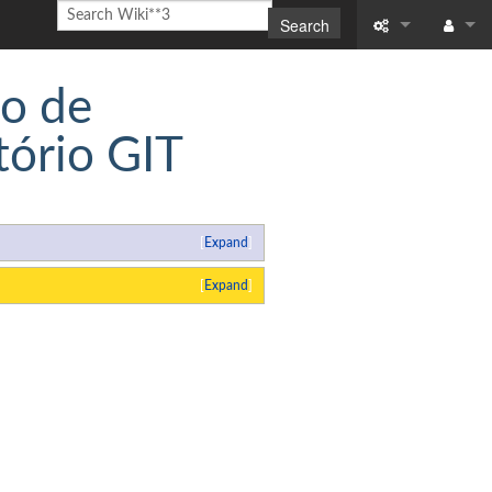
Search
What links here
Log in
o de
Related chang
ório GIT
Special pages
Printable versi
Expand
Permanent link
Expand
Page informati
Recent change
Help