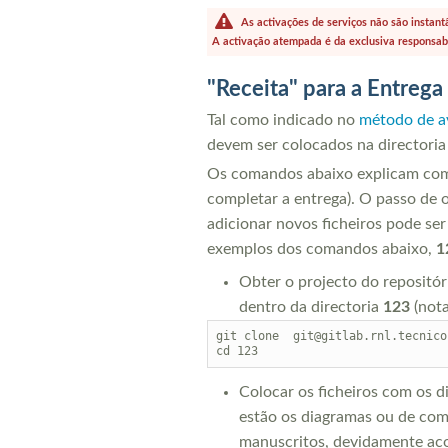
As activações de serviços não são instan
A activação atempada é da exclusiva responsabi
"Receita" para a Entreg
Tal como indicado no
método de a
devem ser colocados na directori
Os comandos abaixo explicam como 
completar a entrega). O passo de o
adicionar novos ficheiros pode se
exemplos dos comandos abaixo,
1
Obter o projecto do repositóri
dentro da directoria
123
(not
git clone  git@gitlab.rnl.tecnico
Colocar os ficheiros com os d
estão os diagramas ou de como
manuscritos, devidamente ac