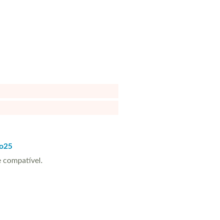
po25
 compatível.