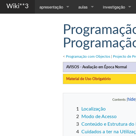
Wiki**3
apresentação
aulas
investigação
Página Principal
Compiladores
Orientações
Programação
Apresentação
Programação com Objectos
Publicações
Programação
Contactos
Todas as Disciplinas...
<
Programação com Objectos
|
Projecto de P
AVISOS - Avaliação em Época Normal
Material de Uso Obrigatório
Contents
1
Localização
2
Modo de Acesso
3
Conteúdo e Estrutura do 
4
Cuidados a ter na Utiliza