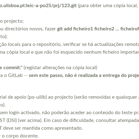
co.ulisboa.pt:leic-a-po25/prj/123.git
(para obter uma cópia local,
o projecto;
ou directórios novos, fazer
git add ficheiro1 ficheiro2 ... ficheir
to);
ção locais para o repositório, verificar se há actualizações remot
o na cópia local e que não foi esquecido nenhum ficheiro importan
e commit."
(registar alterações na cópia local)
ra o GitLab --
sem este passo, não é realizada a entrega do proj
al de apoio (po-uilib) ao projecto (serão removidas e quaisquer 
o).
em login activado, não poderão aceder ao conteúdo do teste prát
IIST (DSI) (ver acima). Em caso de dificuldade, consultar atempa
IT deve ser mantida como apresentado.
r o corpo docente.