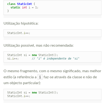
class
StaticInt
{
static
int
i
=
1
;
}
Utilização hipotética:
StaticInt
.
i
++
;
Utilização possível, mas não recomendada:
StaticInt
si
=
new
StaticInt
();
si
.
i
++
;
// "i" é independente de "si"
O mesmo fragmento, com o mesmo significado, mas melhor
i
estilo (a referência a
faz-se através da classe e não de
um objecto particular):
StaticInt
si
=
new
StaticInt
();
StaticInt
.
i
++
;