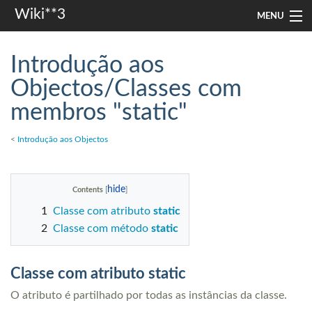
Wiki**3
MENU
apresentação
Introdução aos
aulas
Objectos/Classes com
membros "static"
investigação
misc
<
Introdução aos Objectos
Search
Contents
1
Classe com atributo
static
2
Classe com método
static
Classe com atributo
static
O atributo é partilhado por todas as instâncias da classe.