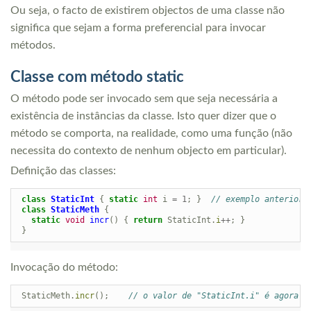
Ou seja, o facto de existirem objectos de uma classe não
significa que sejam a forma preferencial para invocar
métodos.
Classe com método
static
O método pode ser invocado sem que seja necessária a
existência de instâncias da classe. Isto quer dizer que o
método se comporta, na realidade, como uma função (não
necessita do contexto de nenhum objecto em particular).
Definição das classes:
class
StaticInt
{
static
int
i
=
1
;
}
// exemplo anterior
class
StaticMeth
{
static
void
incr
()
{
return
StaticInt
.
i
++
;
}
}
Invocação do método:
StaticMeth
.
incr
();
// o valor de "StaticInt.i" é agora "