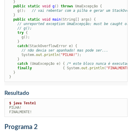
}
public
static
void
g
()
throws
UmaExcepção
{
g
();
// vai rebentar com a pilha e gerar um StackOver
}
public
static
void
main
(
String
[]
args
)
{
// unreported exception UmaExcepção; must be caught or 
// g();
try
{
g
();
}
catch
(
StackOverflowError
e
)
{
// não devia ser apanhado! mas pode ser...
System
.
out
.
println
(
"PILHA!"
);
}
catch
(
UmaExcepção
e
)
{
/* este bloco nunca é executado
finally
{
System
.
out
.
println
(
"FINALMENTE!
}
}
Resultado
$ java Teste1
 PILHA!

Programa 2