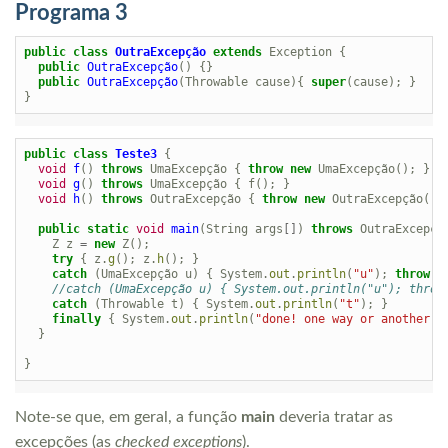
Programa 3
public
class
OutraExcepção
extends
Exception
{
public
OutraExcepção
()
{}
public
OutraExcepção
(
Throwable
cause
){
super
(
cause
);
}
}
public
class
Teste3
{
void
f
()
throws
UmaExcepção
{
throw
new
UmaExcepção
();
}
void
g
()
throws
UmaExcepção
{
f
();
}
void
h
()
throws
OutraExcepção
{
throw
new
OutraExcepção
();
public
static
void
main
(
String
args
[]
)
throws
OutraExcepçã
Z
z
=
new
Z
();
try
{
z
.
g
();
z
.
h
();
}
catch
(
UmaExcepção
u
)
{
System
.
out
.
println
(
"u"
);
throw
n
//catch (UmaExcepção u) { System.out.println("u"); throw
catch
(
Throwable
t
)
{
System
.
out
.
println
(
"t"
);
}
finally
{
System
.
out
.
println
(
"done! one way or another..
}
}
Note-se que, em geral, a função
main
deveria tratar as
excepções (as
checked exceptions
).