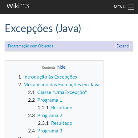
Wiki**3
MENU
apresentação
Excepções (Java)
aulas
Programação com Objectos
Expand
investigação
misc
Contents
1
Introdução às Excepções
Search
2
Mecanismo das Excepções em Java
2.1
Classe "UmaExcepção"
2.2
Programa 1
2.2.1
Resultado
2.3
Programa 2
2.3.1
Resultado
2.4
Programa 3