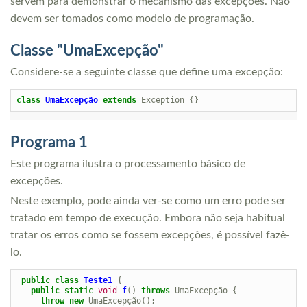
servem para demonstrar o mecanismo das excepções. Não
devem ser tomados como modelo de programação.
Classe "UmaExcepção"
Considere-se a seguinte classe que define uma excepção:
class
UmaExcepção
extends
Exception
{}
Programa 1
Este programa ilustra o processamento básico de
excepções.
Neste exemplo, pode ainda ver-se como um erro pode ser
tratado em tempo de execução. Embora não seja habitual
tratar os erros como se fossem excepções, é possível fazê-
lo.
public
class
Teste1
{
public
static
void
f
()
throws
UmaExcepção
{
throw
new
UmaExcepção
();