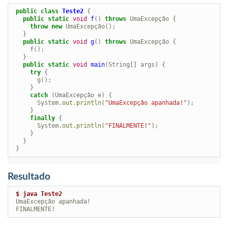
public
class
Teste2
{
public
static
void
f
()
throws
UmaExcepção
{
throw
new
UmaExcepção
();
}
public
static
void
g
()
throws
UmaExcepção
{
f
();
}
public
static
void
main
(
String
[]
args
)
{
try
{
g
();
}
catch
(
UmaExcepção
e
)
{
System
.
out
.
println
(
"UmaExcepção apanhada!"
);
}
finally
{
System
.
out
.
println
(
"FINALMENTE!"
);
}
}
}
Resultado
$ java Teste2
 UmaExcepção apanhada!
