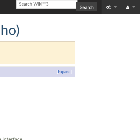
Search
What links here
Log in
nho)
Related chang
Special pages
Printable versi
Expand
Permanent link
Page informati
Recent change
Help
 interface.