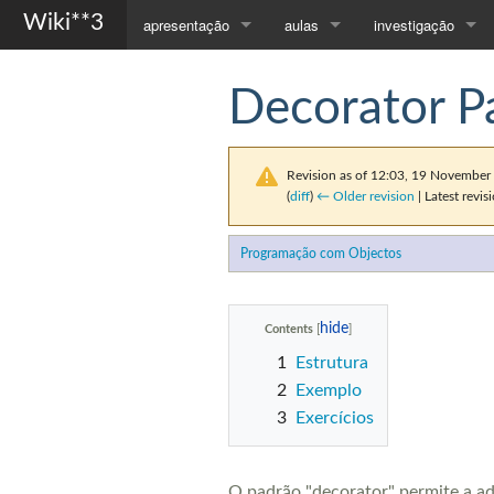
Wiki**3
apresentação
aulas
investigação
Página Principal
Compiladores
Orientações
Decorator P
Apresentação
Programação com Objectos
Publicações
Contactos
Todas as Disciplinas...
Revision as of 12:03, 19 Novembe
(
diff
)
← Older revision
| Latest revisi
Programação com Objectos
Contents
1
Estrutura
2
Exemplo
3
Exercícios
O padrão "decorator" permite a ad