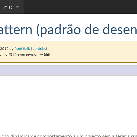
misc
Downloads
attern (padrão de dese
Community portal
r 2015 by
Root
(
talk
|
contribs
)
on (diff) | Newer revision → (diff)
ição dinâmica de comportamento a um objecto sem alterar a sua