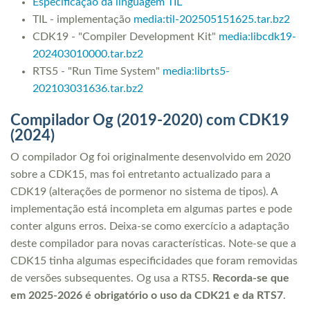
Especificação da linguagem TIL
TIL - implementação
media:til-202505151625.tar.bz2
CDK19 - "Compiler Development Kit"
media:libcdk19-
202403010000.tar.bz2
RTS5 - "Run Time System"
media:librts5-
202103031636.tar.bz2
Compilador Og (2019-2020) com CDK19
(2024)
O compilador Og foi originalmente desenvolvido em 2020
sobre a CDK15, mas foi entretanto actualizado para a
CDK19 (alterações de pormenor no sistema de tipos). A
implementação está incompleta em algumas partes e pode
conter alguns erros. Deixa-se como exercício a adaptação
deste compilador para novas características. Note-se que a
CDK15 tinha algumas especificidades que foram removidas
de versões subsequentes. Og usa a RTS5.
Recorda-se que
em 2025-2026 é obrigatório o uso da CDK21 e da RTS7
.