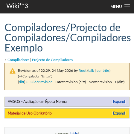
Wiki**3
MENU
apresentação
Compiladores/Projecto de
aulas
Compiladores/Compiladores
Exemplo
investigação
misc
<
Compiladores
|
Projecto de Compiladores
Revision as of 22:29, 24 May 2026 by
Root
(
talk
|
contribs
)
Search
(
→
Compilador "Tritak"
)
(
diff
)
← Older revision
| Latest revision (diff) | Newer revision → (diff)
AVISOS - Avaliação em Época Normal
Expand
Material de Uso Obrigatório
Expand