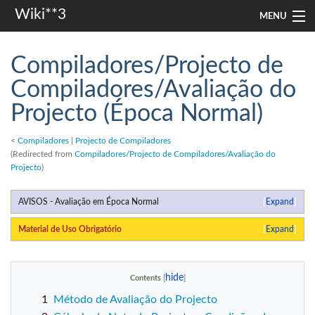
Wiki**3
MENU
apresentação
Compiladores/Projecto de
aulas
Compiladores/Avaliação do
Projecto (Época Normal)
investigação
misc
<
Compiladores
|
Projecto de Compiladores
(Redirected from
Compiladores/Projecto de Compiladores/Avaliação do
Projecto
)
Search
AVISOS - Avaliação em Época Normal
Expand
Material de Uso Obrigatório
Expand
Contents
1
Método de Avaliação do Projecto