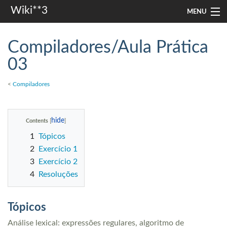
Wiki**3
MENU
apresentação
Compiladores/Aula Prática
aulas
03
investigação
<
Compiladores
misc
Contents
Search
1
Tópicos
2
Exercício 1
3
Exercício 2
4
Resoluções
Tópicos
Análise lexical: expressões regulares, algoritmo de