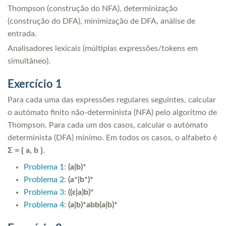
Thompson (construção do NFA), determinização
(construção do DFA), minimização de DFA, análise de
entrada.
Analisadores lexicais (múltiplas expressões/tokens em
simultâneo).
Exercício 1
Para cada uma das expressões regulares seguintes, calcular
o autómato finito não-determinista (NFA) pelo algoritmo de
Thompson. Para cada um dos casos, calcular o autómato
determinista (DFA) mínimo. Em todos os casos, o alfabeto é
Σ = { a, b }
.
Problema 1
:
(a|b)*
Problema 2
:
(a*|b*)*
Problema 3
:
((ε|a)b)*
Problema 4
:
(a|b)*abb(a|b)*