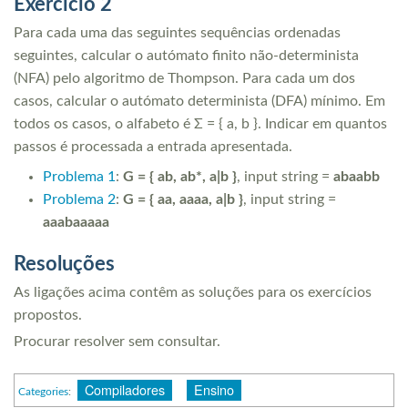
Exercício 2
Para cada uma das seguintes sequências ordenadas
seguintes, calcular o autómato finito não-determinista
(NFA) pelo algoritmo de Thompson. Para cada um dos
casos, calcular o autómato determinista (DFA) mínimo. Em
todos os casos, o alfabeto é Σ = { a, b }. Indicar em quantos
passos é processada a entrada apresentada.
Problema 1
:
G = { ab, ab*, a|b }
, input string =
abaabb
Problema 2
:
G = { aa, aaaa, a|b }
, input string =
aaabaaaaa
Resoluções
As ligações acima contêm as soluções para os exercícios
propostos.
Procurar resolver sem consultar.
Compiladores
Ensino
Categories
: