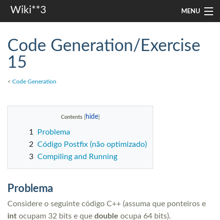
Wiki**3
MENU
apresentação
Code Generation/Exercise
aulas
15
investigação
<
Code Generation
misc
Contents
Search
1
Problema
2
Código Postfix (não optimizado)
3
Compiling and Running
Problema
Considere o seguinte código C++ (assuma que ponteiros e
int
ocupam 32 bits e que
double
ocupa 64 bits).