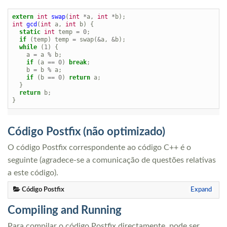
extern
int
swap
(
int
*
a
,
int
*
b
);
int
gcd
(
int
a
,
int
b
)
{
static
int
temp
=
0
;
if
(
temp
)
temp
=
swap
(
&
a
,
&
b
);
while
(
1
)
{
a
=
a
%
b
;
if
(
a
==
0
)
break
;
b
=
b
%
a
;
if
(
b
==
0
)
return
a
;
}
return
b
;
}
Código Postfix (não optimizado)
O código Postfix correspondente ao código C++ é o
seguinte (agradece-se a comunicação de questões relativas
a este código).
Código Postfix
Expand
Compiling and Running
Para compilar o código Postfix directamente, pode ser