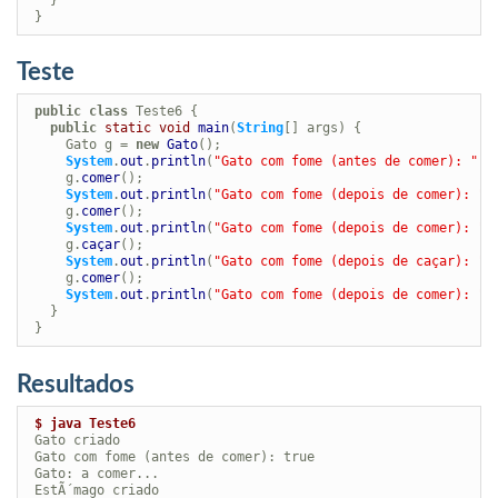
   }

Teste
public
class
 Teste6 {

public
static
void
main
(
String
[] args) {

     Gato g = 
new
Gato
();

System
.
out
.
println
(
"Gato com fome (antes de comer): "
 +
     g.
comer
();

System
.
out
.
println
(
"Gato com fome (depois de comer): "
 
     g.
comer
();

System
.
out
.
println
(
"Gato com fome (depois de comer): "
 
     g.
caçar
();

System
.
out
.
println
(
"Gato com fome (depois de caçar): "
 
     g.
comer
();

System
.
out
.
println
(
"Gato com fome (depois de comer): "
 
   }

Resultados
$ java Teste6
 Gato criado

 Gato com fome (antes de comer): true

 Gato: a comer...

 EstÃ´mago criado
