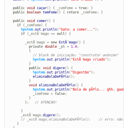
public
void
caçar
() { _comFome = 
true
; }

public
boolean
temFome
() { 
return
 _comFome; }

public
void
comer
() {

if
 (_comFome) {

System
.
out
.
println
(
"Gato: a comer..."
);

if
 (_estÃ´mago == 
null
) {

         _estÃ´mago = 
new
EstÃ´mago
() {

private
double
 _ph = 
1.4
;

           {

// block de iniciação: "construtor anónimo"
System
.
out
.
println
(
"EstÃ´mago criado"
);

           }

public
void
digere
() {

System
.
out
.
println
(
"Digestão"
);

eliminaBolaDePÃªlo
();

           }

void
eliminaBolaDePÃªlo
() {

System
.
out
.
println
(
"Bola de pÃªlo... ghh, gaah,
             _comFome = 
false
;

           }

         };   
// ATENÇãO!
       }

       _estÃ´mago.
digere
();

// _estÃ´mago.eliminaBolaDePÃªlo();    // erro: não f
     }
