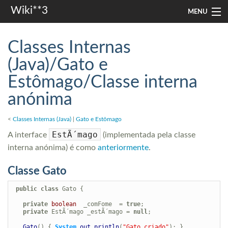
Wiki**3
MENU
apresentação
Classes Internas
aulas
(Java)/Gato e
Estômago/Classe interna
investigação
anónima
misc
<
Classes Internas (Java)
|
Gato e Estômago
Search
EstÃ´mago
A interface
(implementada pela classe
interna anónima) é como
anteriormente
.
Classe Gato
public
class
 Gato {

private
boolean
  _comFome  = 
true
;

private
 EstÃ´mago _estÃ´mago = 
null
;

Gato
() { 
System
.
out
.
println
(
"Gato criado"
); }
