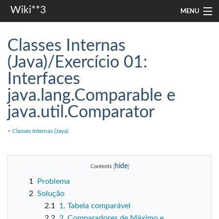
Wiki**3
MENU
apresentação
Classes Internas
aulas
(Java)/Exercício 01:
Interfaces
investigação
java.lang.Comparable e
misc
java.util.Comparator
Search
<
Classes Internas (Java)
Contents
1
Problema
2
Solução
2.1
1. Tabela comparável
2.2
2. Comparadores de Máximo e