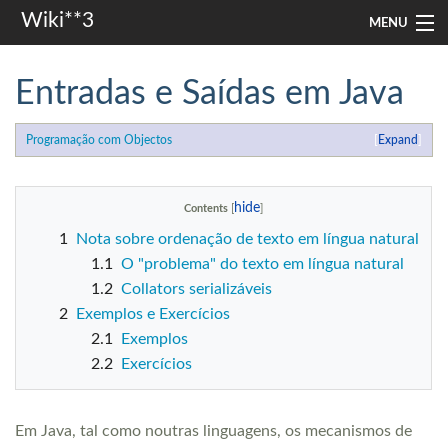
Wiki**3
MENU
apresentação
Entradas e Saídas em Java
aulas
Programação com Objectos
Expand
investigação
misc
Contents
1
Nota sobre ordenação de texto em língua natural
Search
1.1
O "problema" do texto em língua natural
1.2
Collators serializáveis
2
Exemplos e Exercícios
2.1
Exemplos
2.2
Exercícios
Em Java, tal como noutras linguagens, os mecanismos de